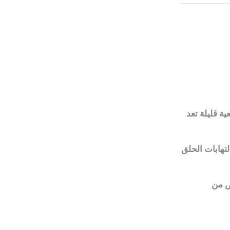
 قليلة تعد
تهابات الحلق
توصيل الى جميع أنحاء العالم
ص من
نشحن إلى أكثر من
200 منطقة
وبلد.