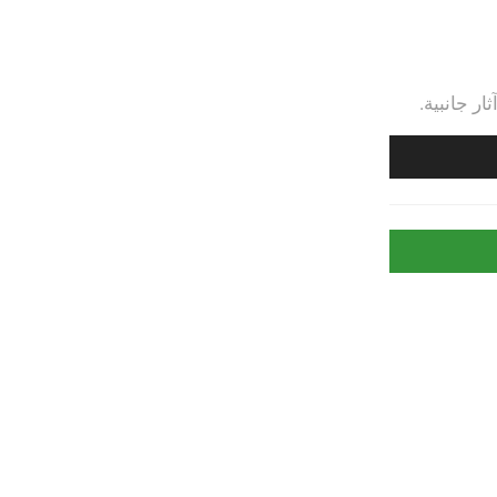
في حالة غيرت رايك
لديك 14
يومًا بعد استلام المنتج لإرجاعه
.
ار جانبية.
الدعم
واتساب : 501 596 778
(967+) Email :
info@alassaal.com