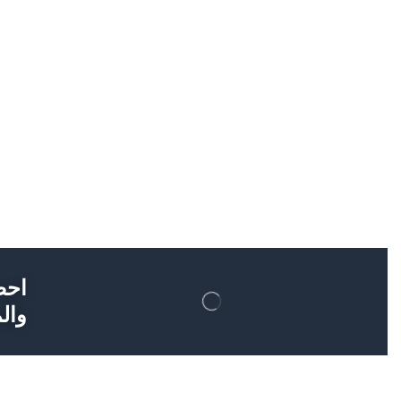
احص
والم