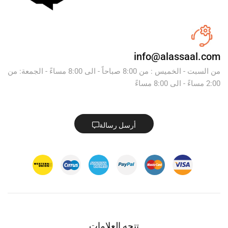
info@alassaal.com
من السبت - الخميس : من 8:00 صباحاً - الى 8:00 مساءً - الجمعة: من
2:00 مساءً - الى 8:00 مساءً
أرسل رسالة
تتجه العلامات