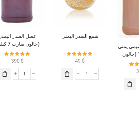
شمع السدر اليمني
عسل السدر اليمني
(جالون يقارب 7 كيلو )
مي يمني
ملكي رقم 1 (جالون
390
$
49
$