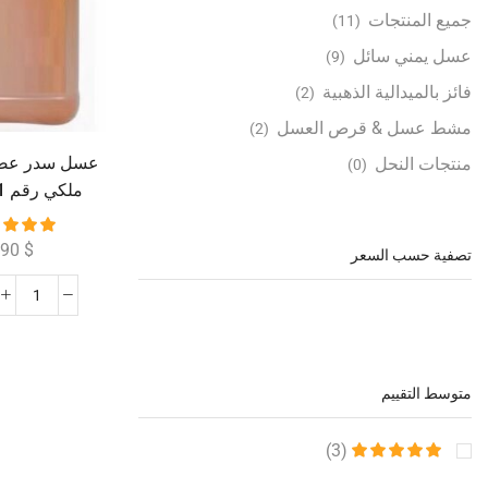
جميع المنتجات
(11)
عسل يمني سائل
(9)
فائز بالميدالية الذهبية
(2)
مشط عسل & قرص العسل
(2)
عسل سدر عصي
منتجات النحل
(0)
يقارب 7 كيلو )
390
$
تصفية حسب السعر
متوسط ال​​تقييم
(3)