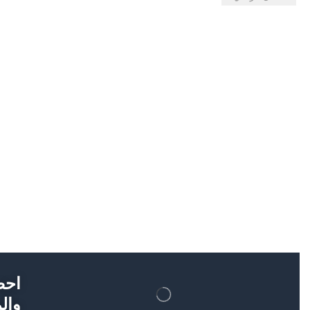
احص
والم