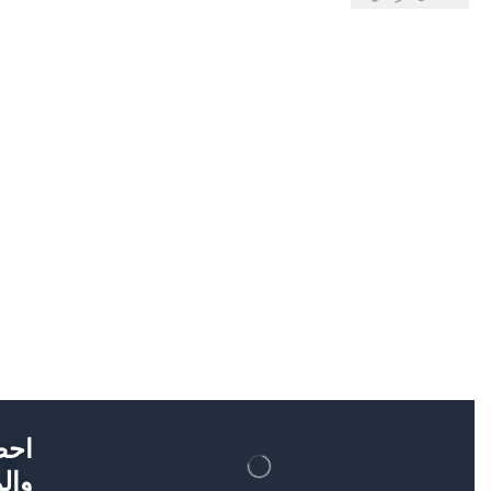
احص
والم