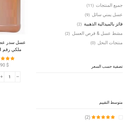
جميع المنتجات
(11)
عسل يمني سائل
(9)
فائز بالميدالية الذهبية
(2)
مشط عسل & قرص العسل
(2)
عسل سدر عصي
منتجات النحل
(0)
يقارب 7 كيلو )
390
$
تصفية حسب السعر
متوسط ال​​تقييم
(2)