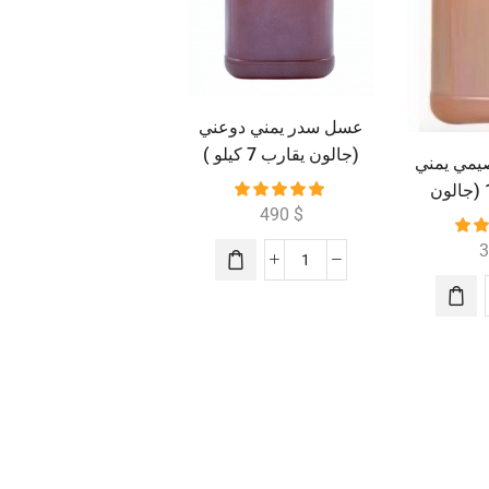
عسل سدر يمني دوعني
(جالون يقارب 7 كيلو )
مي يمني
ملكي رقم 1 (جالون
490
$