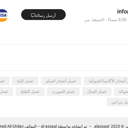
أرسل رسالة
من السبت - الخميس : من 8:00 صباحاً - الى 8:00 مساءً - الجمعة: من
شجار الأكاسيا الشوكية
عسل أشجار السلم
عسل البلة
عسل
شوكة
عسل الصال
عسل الصورب
عسل الطلح
عسل 
ل مراعي
 2025
alassaal
.
–
تم إنشاؤه بواسطة
al-assaal
– المؤلف Muhammed Ali Ghilan.