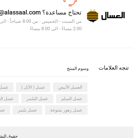
تحتاج مساعدة؟
info@alassaal.com
2:00 مساءً - الى 8:00 مساءً
تتجه العلامات
وسوم المنتج
العسل الأبيض
عسل ( الأثل )
عسل أ
عسل السلم
عسل السُمر
عسل ال
عسل زهور متنوعة
عسل سُمر
عس
حقوق النشر ©