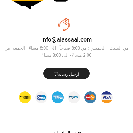
info@alassaal.com
من السبت - الخميس : من 8:00 صباحاً - الى 8:00 مساءً - الجمعة: من
2:00 مساءً - الى 8:00 مساءً
أرسل رسالة
تتجه العلامات