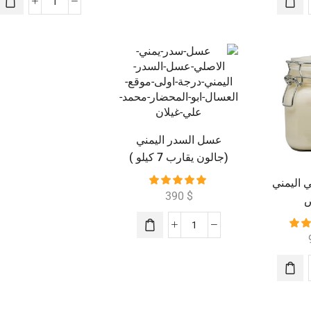
عسل السدر اليمني
(جالون يقارب 7 كيلو )
 اليمني
390
$
ض