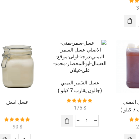
عسل السُمر اليمني
(جالون يقارب 7 كيلو )
اليمني
عسل ابيض
175
$
 )
90
$