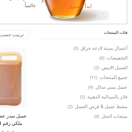
عالمياً.
ابدأ التسوق
فئات المنتجات
أعسال يمنية لاذعة حراق
(3)
التخفيضات
(0)
العسل الابيض
(2)
جميع المنتجات
(11)
عسل يمني سائل
(9)
فائز بالميدالية الذهبية
(2)
مشط عسل & قرص العسل
(2)
عسل سدر عصي
منتجات النحل
(0)
يقارب 7 كيلو )