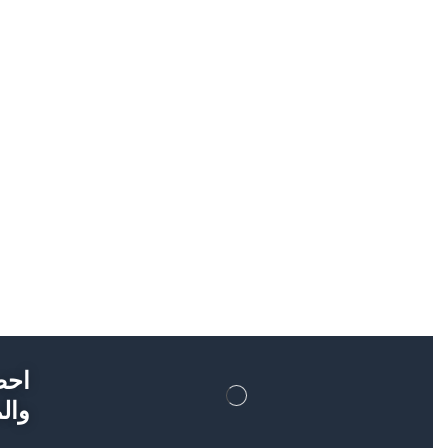
احص
والم