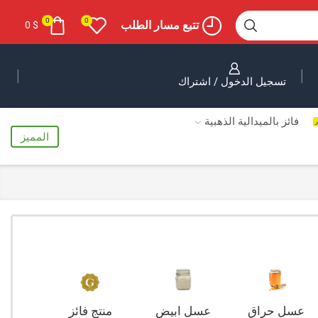
0
0
تتبع مسار الطلب
0
$
تسجيل الدخول / اشتراك
فائز بالميدالية الذهبية
ر
المميز
عسل حراق
عسل ابيض
منتج فائز