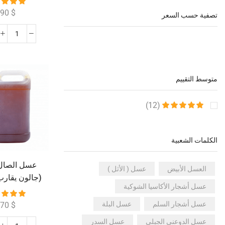
390
$
تصفية حسب السعر
متوسط ال​​تقييم
(12)
الكلمات الشعبية
عسل الصال 
العسل الأبيض
عسل ( الأثل )
(جالون يقارب 7 كيلو
عسل أشجار الأكاسيا الشوكية
عسل أشجار السلم
عسل البلة
270
$
عسل الدوعني الجبلي
عسل السدر